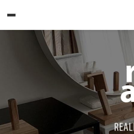
Barras Desayunadoras
Barra Desayunadora
Barra Desayunadora
Madrid
Valencia
$330.490
$330.490
o 6 cuotas fijas de
o 6 cuotas fijas de
$66.098
$66.098