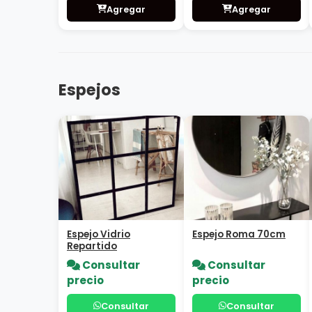
Consultar
Consultar
Estanterías
Estantería Valencia
$550.490
o 6 cuotas fijas de
$110.098
Agregar