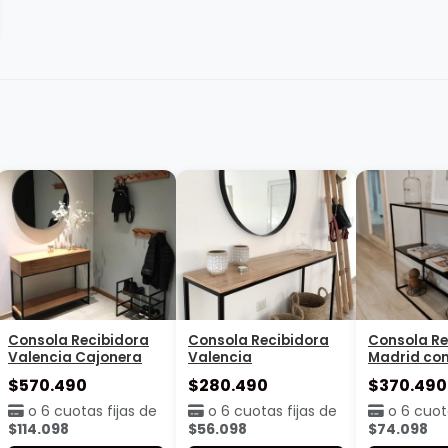
Agregar
Agregar
Ag
Escritorio Valencia
Escritorio Singapur
Escritorio 
estante chapa
con cajone
$420.490
$310.490
$530.490
o 6 cuotas fijas de
o 6 cuotas fijas de
o 6 cuota
$84.098
$62.098
$106.098