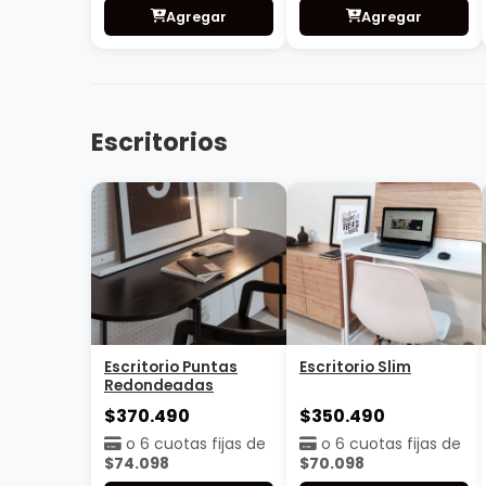
Agregar
Agregar
Espejos
Espejo Vidrio
Espejo Roma 70cm
Repartido
Consultar
Consultar
precio
precio