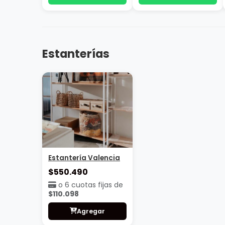
Mesa Comedor
Mesa comedor Milan
Mesa comedor
Valencia
$670.490
$450.490
o 6 cuotas fijas de
o 6 cuotas fijas de
$134.098
$90.098
Agregar
Agregar